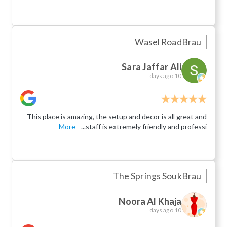
Wasel Road
Brau
Sara Jaffar Ali
10 days ago
This place is amazing, the setup and decor is all great and
More
staff is extremely friendly and professi...
The Springs Souk
Brau
Noora Al Khaja
10 days ago