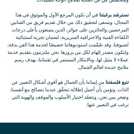
نسترشد برغبتنا
في أن نكون المرجع الأول والموثوق في هذا
المجال، ونسعى لتحقيق ذلك من خلال تقديم فريق من الفنانين
المرخصين والحائزين على جوائز، الذين يتمتعون بأعلى درجات
الكفاءة الفنية والاحترافية السريرية، لضمان تجربة استثنائية
لضيوفنا. وقد صُمِّمت استوديوهاتنا خصيصًا لخدمة هذا الفن بدقة،
ولتكون مصدر إلهام لكل من يزورها. نحن ملتزمون بتقديم خدمة
عملاء لا مثيل لها، وبالابتكار المستمر في تقنياتنا، بهدف رسم
ملامح جديدة لعالم الجمال.
تنبع فلسفتنا
من إيماننا بأن الجمال هو أقوى أشكال التعبير عن
الذات. ونؤمن بأن أجمل إطلالة تتحقّق عندما نتصالح مع أنفسنا،
ونفخر بمن نحن، ونتعمّد اختيار الأسلوب والموقف والهوية التي
نرغب في التعبير عنها.