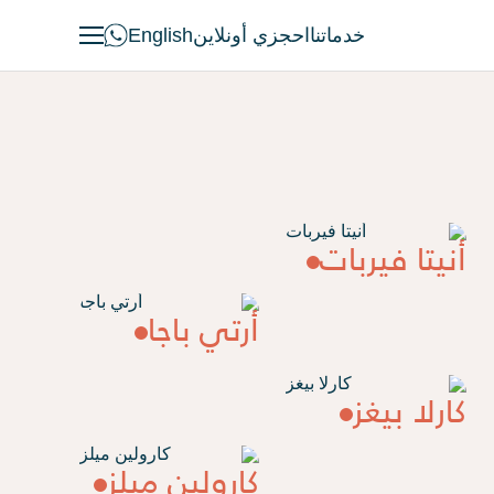
خدماتنا
احجزي أونلاين
English
أنيتا فيربات
أرتي باجا
كارلا بيغز
كارولين ميلز