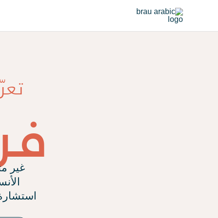
تعر
فري
غير مت
الأن
استشارة 