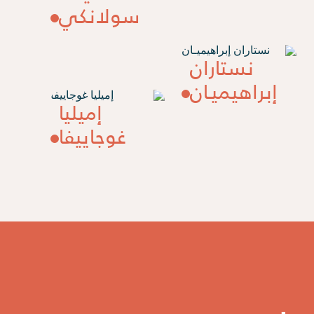
سولانكي
نستاران
إبراهيميـان
إميليا
غوجاييفا