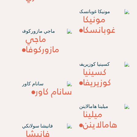
مونيكا
غوبانسكا
ماجي
مازوركوفا
كسينيا
كوزيريفا
سانام كاور
ميلينا
هامالاينن
فانيشا