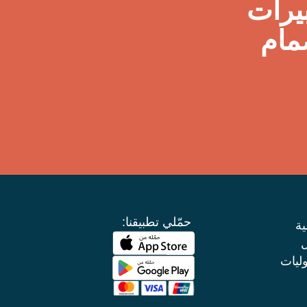
يرات
مام
حمّلي تطبيقنا:
ة
ل
ليات