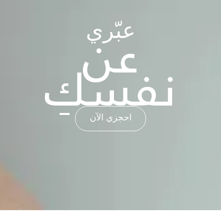
عن
عبّري
نفسكِ
احجزي الآن