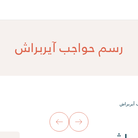
رسم حواجب آيربراش
آيربراش