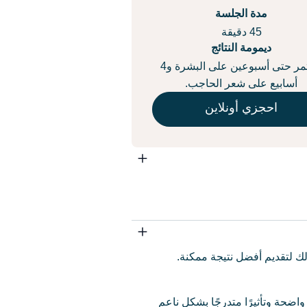
مدة الجلسة
45 دقيقة
ديمومة النتائج
تستمر حتى أسبوعين على البشرة و4
أسابيع على شعر الحاجب.
احجزي أونلاين
ك لتقديم أفضل نتيجة ممكنة.
ات باستخدام جهاز airbrush، لتعطي خطوطًا واضحة وتأثيرًا متدرجًا بشكل ناعم