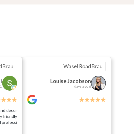
d
Brau
Wasel Road
Brau
i
Louise Jacobson
ys ago
6 days ago
 and decor
y friendly
 professi...