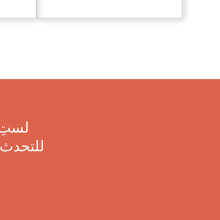
لستِ 
للتحدث 