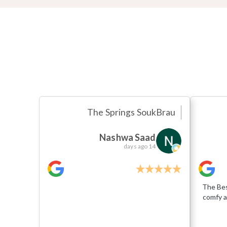
The Springs Souk
Brau
Nashwa Saad
14 days ago
The Bes
comfy a