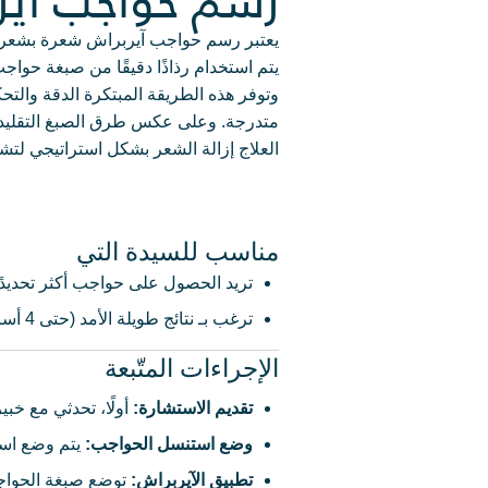
رسم حواجب آير
يعتبر رسم حواجب آيربراش شعرة بشعرة بت
يتم استخدام رذاذًا دقيقًا من صبغة حواجب
وتوفر هذه الطريقة المبتكرة الدقة والت
متدرجة. وعلى عكس طرق الصبغ التقليدية،
العلاج إزالة الشعر بشكل استراتيجي لتشكي
مناسب للسيدة التي
تريد الحصول على حواجب أكثر تحديدًا 
ترغب بـ نتائج طويلة الأمد (حتى 4 أسابيع) مقارنةً بالصبغة التقليدية.
الإجراءات المتّبعة
تقديم الاستشارة
:
أولًا، تحدثي مع خب
وضع استنسل الحواجب
:
يتم وضع است
تطبيق الآيربراش
: