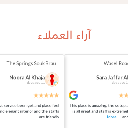
آراء العملاء
The Springs Souk
Brau
Wasel Roa
Noora Al Khaja
Sara Jaffar Al
11 days ago
11 da
t service been get and place feel
This place is amazing, the setup
nd elegant interior and the staffs
is all great and staff is extremel
are friendly
More
and