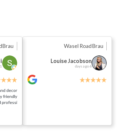
d
Brau
Wasel Road
Brau
i
Louise Jacobson
ys ago
6 days ago
 and decor
y friendly
 professi...