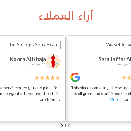
آراء العملاء
The Springs Souk
Brau
Wasel Roa
Noora Al Khaja
Sara Jaffar Al
11 days ago
11 da
t service been get and place feel
This place is amazing, the setup
nd elegant interior and the staffs
is all great and staff is extremel
are friendly
More
and
1