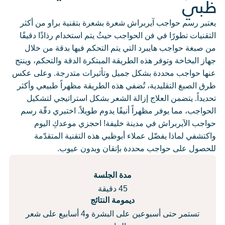
ظبي
يعتبر رسم حواجب آيربراش شعرة بشعرة بتقنية براو من أكثر
التقنيات تطورًا في فن الحواجب حيثُ يتم استخدام رذاذًا دقيقًا
من صبغة حواجب هايبرد التي يتم التحكم فيها بدقة من خلال
جهاز البخاخة وتوفر هذه الطريقة المبتكرة الدقة والتحكم، وينتج
عنها حواجب محددة بشكل جميل وتأثيرات متدرجة. وعلى عكس
طرق الصبغ التقليدية، تُضفي هذه الطريقة مظهراً طبيعي وأكثر
تحديداً. يتضمن العلاج إزالة الشعر بشكل استراتيجي لتشكيل
الحواجب، مما يوفر مظهراً أنيقًا يدوم طويلاً. اختبري دقّة رسم
حواجب الآيربراش في مدينة خليفة! احجزي موعدكِ اليوم
واكتشفي لماذا يفضّل عملاء أبوظبي هذه التقنية المتقدّمة
للحصول على حواجب محددة بإتقان وبدون عيوب.
مدة الجلسة
45 دقيقة
ديمومة النتائج
تستمر حتى أسبوعين على البشرة و4 أسابيع على شعر