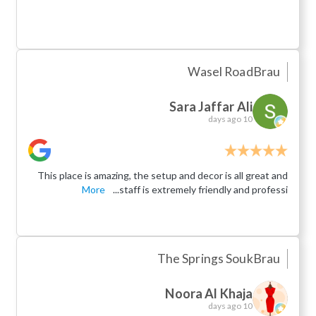
Wasel Road
Brau
Sara Jaffar Ali
10 days ago
This place is amazing, the setup and decor is all great and
More
staff is extremely friendly and professi...
The Springs Souk
Brau
Noora Al Khaja
10 days ago